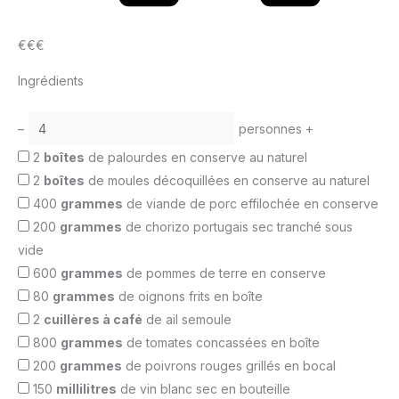
€€€
Ingrédients
–
personnes
+
2
boîtes
de palourdes en conserve au naturel
2
boîtes
de moules décoquillées en conserve au naturel
400
grammes
de viande de porc effilochée en conserve
200
grammes
de chorizo portugais sec tranché sous
vide
600
grammes
de pommes de terre en conserve
80
grammes
de oignons frits en boîte
2
cuillères à café
de ail semoule
800
grammes
de tomates concassées en boîte
200
grammes
de poivrons rouges grillés en bocal
150
millilitres
de vin blanc sec en bouteille