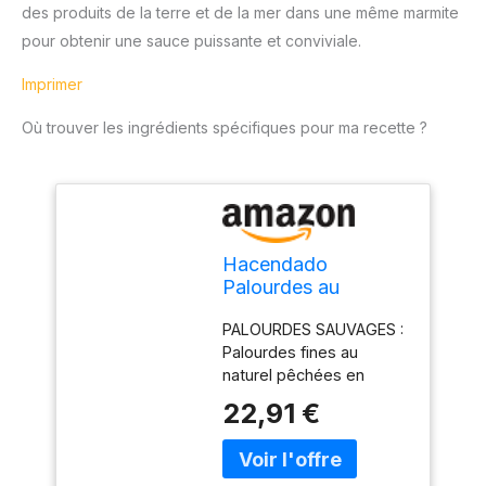
des produits de la terre et de la mer dans une même marmite
pour obtenir une sauce puissante et conviviale.
Imprimer
Où trouver les ingrédients spécifiques pour ma recette ?
Hacendado
Palourdes au
Naturel, Pêche
PALOURDES SAUVAGES :
Sauvage, 111g (63g
Palourdes fines au
Net Égoutté), Lot de
naturel pêchées en
6 Boîtes
milieu sauvage, origine
22,91 €
Espagne, présentées
entières dans leur jus
naturel pour préserver