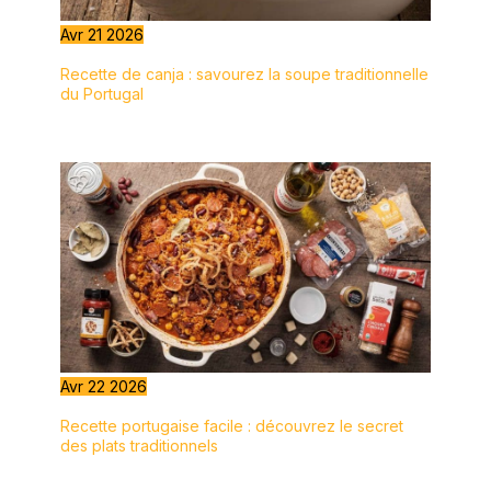
occasions.
Avr
21
2026
Recette de canja : savourez la soupe traditionnelle
du Portugal
Avr
22
2026
Recette portugaise facile : découvrez le secret
des plats traditionnels