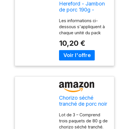
Hereford - Jambon
de porc 190g -
100% viande origine
Les informations ci-
France - aide
dessous s'appliquent à
culinaire (Lot de 4)
chaque unité du pack
Fabriqué en France dans
10,20 €
les Deux-sèvres Jambon
de porc 100% français
Déjà cuit, prêt à
consommer froid ou
chaud, en tranches, en
cubes, en émietté
Viande au naturel, à vous
de choisir les
accompagnements selon
Chorizo séché
vos goûts Aussi facile et
tranché de porc noir
pratique que le thon en
ibérique Pata Negra
boîte
Lot de 3 – Comprend
80 g – Lot de 3 –
trois paquets de 80 g de
Spécialité
chorizo séché tranché.
charcutière