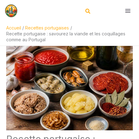
Aller
R
au
e
contenu
c
Accueil
Recettes portugaises
h
Recette portugaise : savourez la viande et les coquillages
e
comme au Portugal
r
c
h
e
r
Recette portugaise :