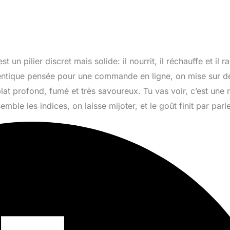
un pilier discret mais solide: il nourrit, il réchauffe et il 
hentique pensée pour une commande en ligne, on mise sur d
lat profond, fumé et très savoureux. Tu vas voir, c’est une 
le les indices, on laisse mijoter, et le goût finit par parle