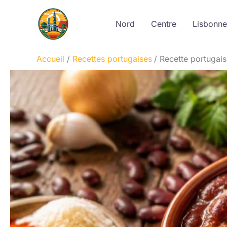
Aller
au
Nord
Centre
Lisbonne
contenu
Accueil
Recettes portugaises
Recette portugais