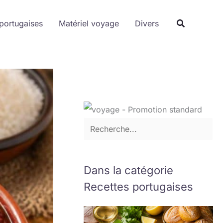
R
portugaises
Matériel voyage
e
Divers
c
h
e
r
c
h
e
r
Dans la catégorie
Recettes portugaises