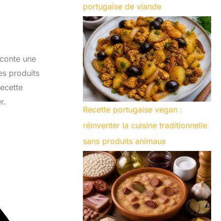
portugaise de viande
raconte une
es produits
recette
r.
Recette portugaise vegan :
réinventer la cuisine traditionnelle
sans produits animaux