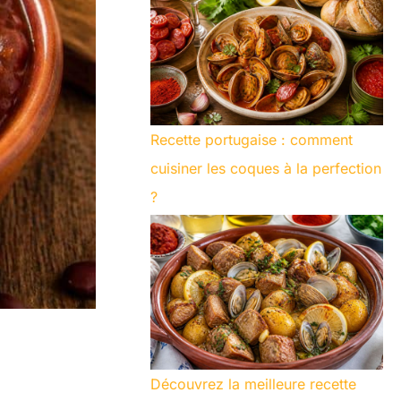
Recette portugaise : comment
cuisiner les coques à la perfection
?
Découvrez la meilleure recette