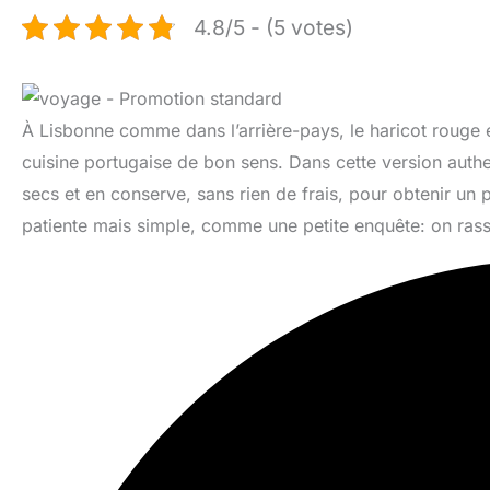
4.8/5 - (5 votes)
À Lisbonne comme dans l’arrière-pays, le haricot rouge est 
cuisine portugaise de bon sens. Dans cette version aut
secs et en conserve, sans rien de frais, pour obtenir un p
patiente mais simple, comme une petite enquête: on rassemb