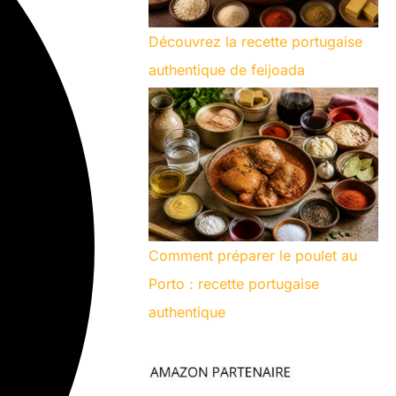
Découvrez la recette portugaise
authentique de feijoada
Comment préparer le poulet au
Porto : recette portugaise
authentique