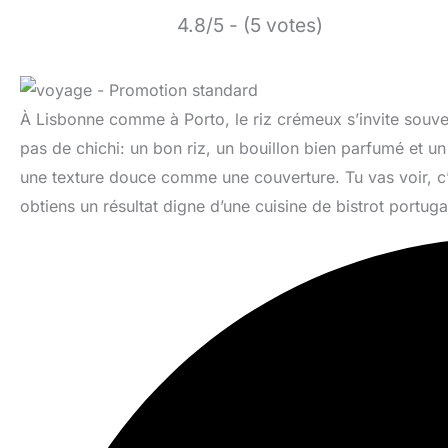
4.8/5 - (5 votes)
À Lisbonne comme à Porto, le riz crémeux s’invite souvent
pas de chichi: un bon riz, un bouillon bien parfumé et un
une texture douce comme une couverture. Tu vas voir, c’e
obtiens un résultat digne d’une cuisine de bistrot portugais