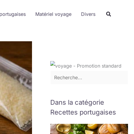
R
portugaises
Matériel voyage
e
Divers
c
h
e
r
c
h
e
r
Dans la catégorie
Recettes portugaises