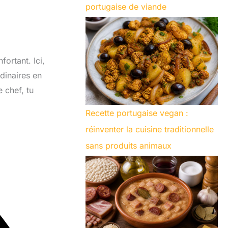
portugaise de viande
ortant. Ici,
rdinaires en
 chef, tu
Recette portugaise vegan :
réinventer la cuisine traditionnelle
sans produits animaux