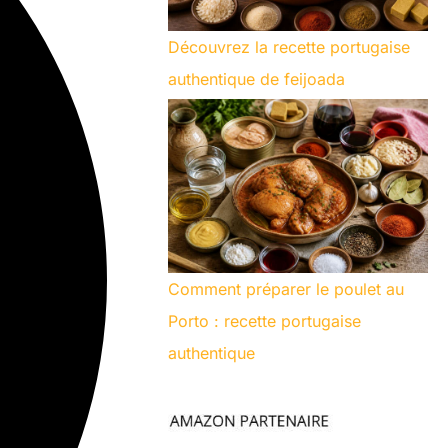
Découvrez la recette portugaise
authentique de feijoada
Comment préparer le poulet au
Porto : recette portugaise
authentique