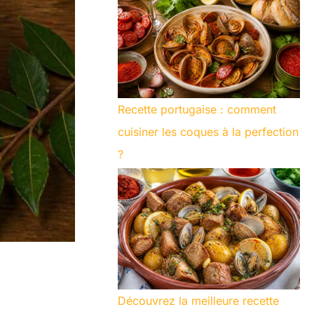
Recette portugaise : comment
cuisiner les coques à la perfection
?
Découvrez la meilleure recette