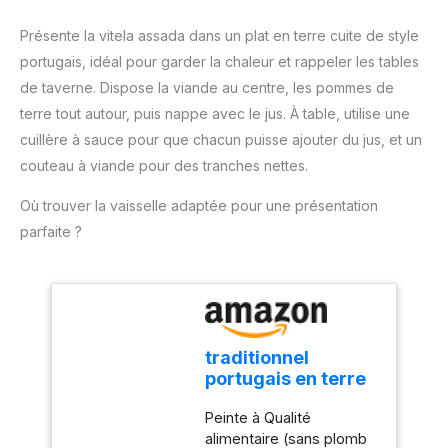
Mesure de Température :
°C (-58 °F ~ 572 °F).
Le termometre cuison
Notre thermometre
Présente la vitela assada dans un plat en terre cuite de style
utilise une sonde
cuisson est idéal pour les
portugais, idéal pour garder la chaleur et rappeler les tables
alimentaire en acier
barbecues, le lait, la
inoxydable de 13 cm,
de taverne. Dispose la viande au centre, les pommes de
cuisson et la préparation
suffisamment longue
terre tout autour, puis nappe avec le jus. À table, utilise une
de confitures. Le guide
pour éviter de vous
du thermomètre de
cuillère à sauce pour que chacun puisse ajouter du jus, et un
brûler les mains pendant
cuisson figurant sur
couteau à viande pour des tranches nettes.
la mesure ; plage de
l'emballage vous permet
température : -50 ℃ ~
d'obtenir la cuisson
Où trouver la vaisselle adaptée pour une présentation
300 ℃ Économie
souhaitée AFFICHAGE
parfaite ?
d'énergie : Fonction
CHANGEABLE : L'écran
d'arrêt automatique
LCD rétroéclairé, large et
intégrée, le thermometre
facile à lire, vous permet
patisserie s'éteindra
de lire clairement les
automatiquement après
températures dans
10 minutes d'inactivité ;
l'obscurité ou lorsque la
traditionnel
et il peut basculer entre
fumée envahit l'air !
portugais en terre
Celsius et Fahrenheit lors
L'affichage commutable
cuite Argile
de la mesure de la
pivote automatiquement
Peinte à Qualité
saucisse Plat à
température. Plusieurs
en fonction de la façon
alimentaire (sans plomb
rôtir N. 1 Small
Méthodes de Stockage :