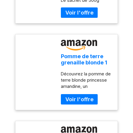
Le sachet de 500g
champignons de Paris et
petits pois dans une
sauce onctueuse
subtilement citronnée
Pratique et prêt en
quelques minutes — plat
cuisiné individuel de 280
grams, idéal pour un
déjeuner rapide ou un
Pomme de terre
dîner sans compromis
grenaille blonde 1
sur la qualité Héritage
kg
d'un savoir-faire français
Découvrez la pomme de
— plus de 125 ans
terre blonde princesse
d'expertise culinaire
amandine, un
WILLIAM SAURIN pour
incontournable de vos
des recettes
recettes du quotidien qui
authentiques préparées
sait se faire douce et
avec soin
délicate. Parfaite pour
accompagner vos plats
ou pour sublimer une
purée maison, elle se