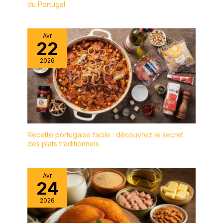
du Portugal
chers, mais que vous la
trancherez avec facilité
et précision. [Poignée
Avr
ergonomique et prise en
22
main confortable] Les
couteaux à steak
2026
dentelés ont une
poignée ergonomique
qui vous assure une
prise en main sûre, fiable
et confortable. Trois
rivets garantissent que la
poignée et la lame sont
Recette portugaise facile : découvrez le secret
solidement fixées afin
des plats traditionnels
qu'il n'y ait pas besoin
de s'inquiéter de
l'oscillation ou de la
Avr
24
rupture. Conçus de
manière ergonomique
2026
pour les amateurs de
steak, ces couteaux à