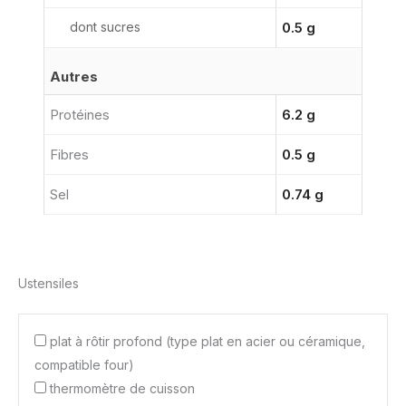
dont sucres
0.5 g
Autres
Protéines
6.2 g
Fibres
0.5 g
Sel
0.74 g
Ustensiles
plat à rôtir profond (type plat en acier ou céramique,
compatible four)
thermomètre de cuisson