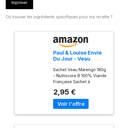
Imprimer
Où trouver les ingrédients spécifiques pour ma recette ?
Paul & Louise Envie
Du Jour - Veau
Marengo 180g -
Sachet Veau Marengo 180g
Sachet micro
- Nutriscore B 100% Viande
ondable - Prêt en 2
Française Sachet à
min - À combiner
combiner avec un de nos
avec nos sachets
2,95 €
sachets
d'accompagnements
d'accompagnements
- Légumineuses ou
"ENVIE DU JOUR". Avec les
Céréales
20 recettes de notre
gamme, possibilité de
réaliser 100 plats différents.