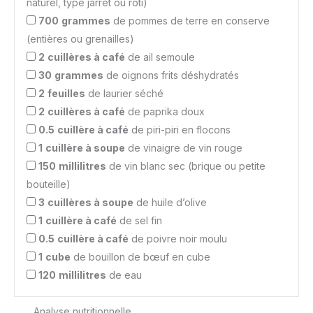
naturel, type jarret ou rôti)
700
grammes
de pommes de terre en conserve
(entières ou grenailles)
2
cuillères à café
de ail semoule
30
grammes
de oignons frits déshydratés
2
feuilles
de laurier séché
2
cuillères à café
de paprika doux
0.5
cuillère à café
de piri-piri en flocons
1
cuillère à soupe
de vinaigre de vin rouge
150
millilitres
de vin blanc sec (brique ou petite
bouteille)
3
cuillères à soupe
de huile d’olive
1
cuillère à café
de sel fin
0.5
cuillère à café
de poivre noir moulu
1
cube
de bouillon de bœuf en cube
120
millilitres
de eau
Analyse nutritionnelle