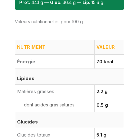
Prot.
44.1 g —
Gluc.
36.4 g —
Lip.
15.6 g
Valeurs nutritionnelles pour 100 g
NUTRIMENT
VALEUR
Énergie
70 kcal
Lipides
Matières grasses
2.2 g
dont acides gras saturés
0.5 g
Glucides
Glucides totaux
5.1 g