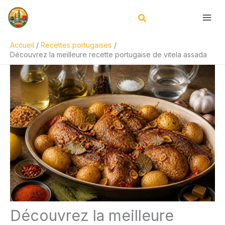
Aller
Rechercher
au
contenu
Accueil
Recettes portugaises
Découvrez la meilleure recette portugaise de vitela assada
Découvrez la meilleure