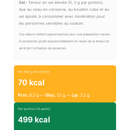
Sel :
Teneur en sel élevée (5, 3 g par portion),
due au veau en conserve, au bouillon cube et au
sel ajouté; à consommer avec modération pour
les personnes sensibles au sodium.
Ces valeurs restent approximatives pour une préparation maison.
À consommer plutôt occasionnellement en raison de la teneur en
sel et de l'utilisation de conserves.
Par 100 g de recette
70 kcal
Prot.
6.2 g —
Gluc.
5.1 g —
Lip.
2.2 g
Par portion (4 parts)
499 kcal