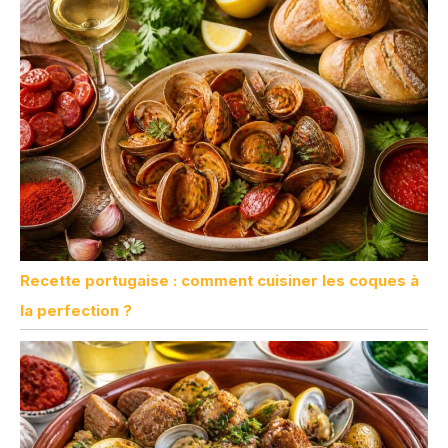
parfaits pour les
barbecues, les dîners et
les fêtes, la maison et la
cuisine. Vous pouvez
facilement utiliser tous
les types de viande,
comme le steak, le
poulet et la côtelette de
porc. Ces couteaux à
steak sont parfaits
comme cadeau. Si vous
cherchez un moyen
élégant et pratique de
Recette portugaise : comment cuisiner les coques à
rendre quelque chose à
la perfection ?
vos amis et à votre
famille, alors cet
ensemble de couteaux à
steak dentelés est votre
premier choix !