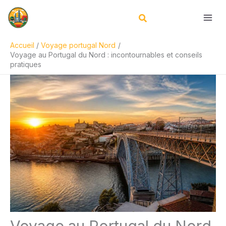
Aller
Rechercher
au
contenu
Accueil
Voyage portugal Nord
Voyage au Portugal du Nord : incontournables et conseils
pratiques
Voyage au Portugal du Nord