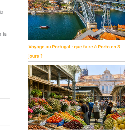
la
à la
Voyage au Portugal : que faire à Porto en 3
jours ?