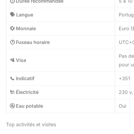
⏱️ Durée recommandée
5 à 10
🗣️ Langue
Portug
💱 Monnaie
Euro (
🕐 Fuseau horaire
UTC+0
Pas de 
🛂 Visa
pour u
📞 Indicatif
+351
🔌 Électricité
230 v, 
🚰 Eau potable
Oui
Top activités et visites