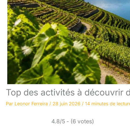
Top des activités à découvrir 
Par
Leonor Ferreira
/
28 juin 2026
/
14 minutes de lectur
4.8/5 - (6 votes)