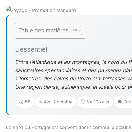
Table des matières
L’essentiel
Entre l’Atlantique et les montagnes, le nord du P
sanctuaires spectaculaires et des paysages cla
kilomètres, des caves de Porto aux terrasses v
Une région dense, authentique, et idéale pour alt
💰 €€
📅 Avril à octobre
⏱️ 5 à 10 jours
🗣️ Por
Le nord du Portugal est souvent décrit comme le cœur his