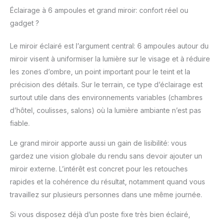
possède deux prises
Éclairage à 6 ampoules et grand miroir: confort réel ou
de courant, une prise
gadget ?
de courant avec
cordon, une prise
Le miroir éclairé est l’argument central: 6 ampoules autour du
universelle pour les
outils de coiffure tels
miroir visent à uniformiser la lumière sur le visage et à réduire
que les sèche-cheveux
les zones d’ombre, un point important pour le teint et la
ou les bigoudis Grande
précision des détails. Sur le terrain, ce type d’éclairage est
Capacité: Ouvrez la
surtout utile dans des environnements variables (chambres
mallette pour découvrir
5 compartiments, dont
d’hôtel, coulisses, salons) où la lumière ambiante n’est pas
deux sont muni des
fiable.
plateaux recouverts de
couche de
Le grand miroir apporte aussi un gain de lisibilité: vous
imperméable / anti-
gardez une vision globale du rendu sans devoir ajouter un
poussière et 1 plateau
miroir externe. L’intérêt est concret pour les retouches
de stockage
rapides et la cohérence du résultat, notamment quand vous
(amovible) pour
contenir un sèche-
travaillez sur plusieurs personnes dans une même journée.
cheveux et un fer à
friser. En fonction de la
Si vous disposez déjà d’un poste fixe très bien éclairé,