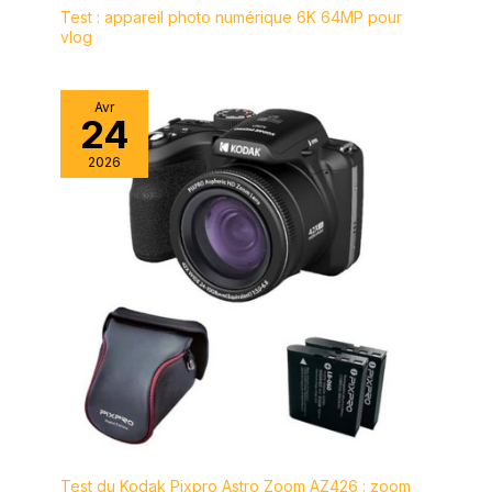
Test : appareil photo numérique 6K 64MP pour
La station de
vlog
maquillage portable
est équipée de
quatre roues
Avr
universelles, qui sont
24
alignées avec les
boucles des deux
2026
côtés pour une
installation fixe.
Appuyez et
maintenez les
boutons des deux
côtés et tirez en
même temps pour
démonter. Il peut
également être
tourné à 360° de
manière flexible, ce
qui est pratique pour
sortir pour le travail
ou les voyages
Test du Kodak Pixpro Astro Zoom AZ426 : zoom