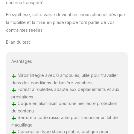
bien conserver vos
contenu transporté.
objets précieux. Par
conséquent, les
En synthèse, cette valise devient un choix rationnel dès que
cosmétiques, vos
la mobilité et la mise en place rapide font partie de vos
effets personnels et
contraintes réelles.
les objets de valeur
seront sans danger.
Bilan du test
Largement utilisé dans
le défilé de mode
comme station de
Avantages
maquillage temporaire
et le bagage de
+
Miroir intégré avec 6 ampoules, utile pour travailler
voyage de beauté
dans des conditions de lumière variables
+
Format à roulettes adapté aux déplacements et aux
prestations
+
Coque en aluminium pour une meilleure protection
du contenu
+
Serrure à code rassurante pour sécuriser un kit de
maquillage
+
Conception type station pliable, pratique pour