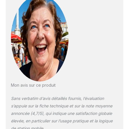
pour le voyage boîte
intérieure détachable
et l'étui sont
sécurisés entre avec
des autocollants
magiques forts qui ne
tombent pas
facilement pendant la
poussée et la traction
et ne causent pas de
dommages à l'étui
Grand Miroir avec 6
Ampoules: Équipé de
6 ampoules lumières
Mon avis sur ce produit
au mallette, vous
pouvez régler la
Sans verbatim d’avis détaillés fournis, l’évaluation
luminosité de
s’appuie sur la fiche technique et sur la note moyenne
l'éclairage de
annoncée (4,7/5), qui indique une satisfaction globale
maquillage, de sorte
que vous pouvez
élevée, en particulier sur l’usage pratique et la logique
créer un beau
de station mobile.