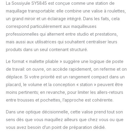
La Sossiyule SY5845 est conçue comme une station de
et l'étui sont sécurisés
maquillage transportable: elle combine une valise à roulettes,
entre avec des
autocollants magiques
un grand miroir et un éclairage intégré. Dans les faits, cela
forts qui ne tombent
correspond particulièrement aux maquilleuses
pas facilement pendant
professionnelles qui alternent entre studio et prestations,
la poussée et la
mais aussi aux utilisatrices qui souhaitent centraliser leurs
traction et ne causent
pas de dommages à
produits dans un seul contenant structuré.
l'étui Grand Miroir avec
Le format « mallette pliable » suggère une logique de poste
6 Ampoules: Équipé de
6 ampoules lumières
de travail: on ouvre, on accède rapidement, on referme et on
au mallette, vous
déplace. Si votre priorité est un rangement compact dans un
pouvez régler la
placard, le volume et la conception « station » peuvent être
luminosité de
moins pertinents; en revanche, pour limiter les allers-retours
l'éclairage de
maquillage, de sorte
entre trousses et pochettes, l’approche est cohérente.
que vous pouvez créer
un beau maquillage
Dans une optique décisionnelle, cette valise prend tout son
dans différents
sens dès que vous maquillez ailleurs que chez vous ou que
environnements ; La
vous avez besoin d’un point de préparation dédié.
mallette de maquillage