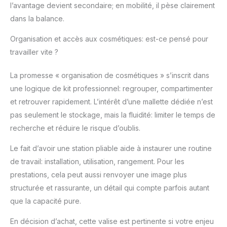
taille du gadget, vous
l’avantage devient secondaire; en mobilité, il pèse clairement
pouvez arranger
dans la balance.
l'espace proprement
pour les articles. Le
Organisation et accès aux cosmétiques: est-ce pensé pour
grand fond permet
travailler vite ?
également de ranger
les outils de coiffure,
La promesse « organisation de cosmétiques » s’inscrit dans
les cosmétiques et les
outils pour les ongles.
une logique de kit professionnel: regrouper, compartimenter
Parfait pour les
et retrouver rapidement. L’intérêt d’une mallette dédiée n’est
maquilleurs
pas seulement le stockage, mais la fluidité: limiter le temps de
professionnels, les
recherche et réduire le risque d’oublis.
coiffeurs, les
manucures, les
Le fait d’avoir une station pliable aide à instaurer une routine
tatoueurs 4 Hauteur
de travail: installation, utilisation, rangement. Pour les
Réglable: Les 4 pieds
détachables peuvent
prestations, cela peut aussi renvoyer une image plus
être installés et ajustés
structurée et rassurante, un détail qui compte parfois autant
pour maintenir la valise
que la capacité pure.
à 4 hauteurs réglables
avec 73 cm / 76,5 cm /
En décision d’achat, cette valise est pertinente si votre enjeu
80 cm / 83,5 cm du sol,