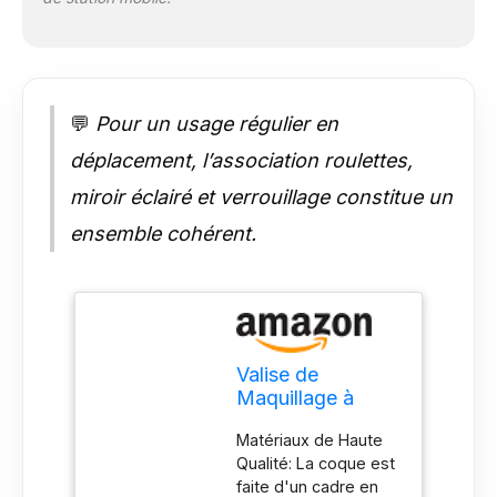
maquillage dans
différents
environnements ; La
mallette de
maquillage possède
💬
Pour un usage régulier en
deux prises de
courant, une prise de
déplacement, l’association roulettes,
courant avec cordon,
miroir éclairé et verrouillage constitue un
une prise universelle
pour les outils de
ensemble cohérent.
coiffure tels que les
sèche-cheveux ou
les bigoudis Grande
Capacité: Ouvrez la
mallette pour
découvrir 5
Valise de
compartiments, dont
Maquillage à
deux sont muni des
Roulettes en
plateaux recouverts
Matériaux de Haute
Aluminium, Grand
de couche de
Qualité: La coque est
Miroir avec 6
imperméable / anti-
faite d'un cadre en
Ampoules,