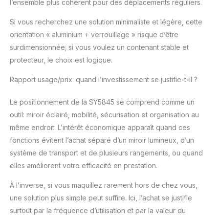
l’ensemble plus cohérent pour des déplacements réguliers.
360°: La station de
maquillage portable est
Si vous recherchez une solution minimaliste et légère, cette
équipée de quatre
orientation « aluminium + verrouillage » risque d’être
roues universelles, qui
sont alignées avec les
surdimensionnée; si vous voulez un contenant stable et
boucles des deux
protecteur, le choix est logique.
côtés pour une
installation fixe.
Rapport usage/prix: quand l’investissement se justifie-t-il ?
Appuyez et maintenez
les boutons des deux
Le positionnement de la SY5845 se comprend comme un
côtés et tirez en même
outil: miroir éclairé, mobilité, sécurisation et organisation au
temps pour démonter.
même endroit. L’intérêt économique apparaît quand ces
Il peut également être
tourné à 360° de
fonctions évitent l’achat séparé d’un miroir lumineux, d’un
manière flexible, ce qui
système de transport et de plusieurs rangements, ou quand
est pratique pour sortir
elles améliorent votre efficacité en prestation.
pour le travail ou les
voyages Sécurité: Pour
À l’inverse, si vous maquillez rarement hors de chez vous,
plus de sécurité, valise
une solution plus simple peut suffire. Ici, l’achat se justifie
possède un serrure à
surtout par la fréquence d’utilisation et par la valeur du
combinaison qui peut