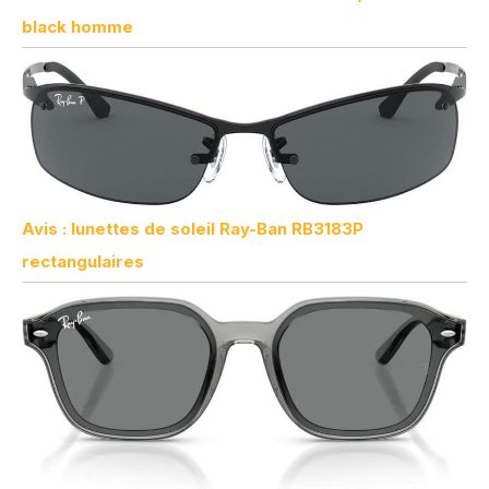
black homme
Avis : lunettes de soleil Ray-Ban RB3183P
rectangulaires