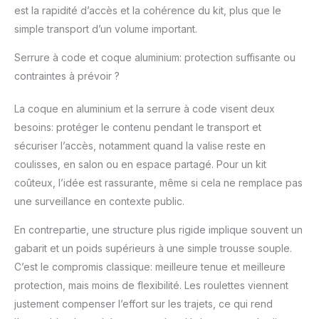
est la rapidité d’accès et la cohérence du kit, plus que le
il vous suffit d'appuyer
sur un bouton
simple transport d’un volume important.
métallique sur le pied
Serrure à code et coque aluminium: protection suffisante ou
pour ajuster
rapidement la hauteur.
contraintes à prévoir ?
Les options de hauteur
multiples sont
La coque en aluminium et la serrure à code visent deux
pratiques pour votre
besoins: protéger le contenu pendant le transport et
travail et votre vie ; les
sécuriser l’accès, notamment quand la valise reste en
pieds en forme de bol
sont également
coulisses, en salon ou en espace partagé. Pour un kit
réglables pour
coûteux, l’idée est rassurante, même si cela ne remplace pas
s'adapter aux sols
une surveillance en contexte public.
irréguliers. Idéal pour
les salons de coiffure,
En contrepartie, une structure plus rigide implique souvent un
les centres
gabarit et un poids supérieurs à une simple trousse souple.
commerciaux, les
C’est le compromis classique: meilleure tenue et meilleure
maquilleurs
indépendants et les
protection, mais moins de flexibilité. Les roulettes viennent
compétitions de danse
justement compenser l’effort sur les trajets, ce qui rend
Roues Détachables à