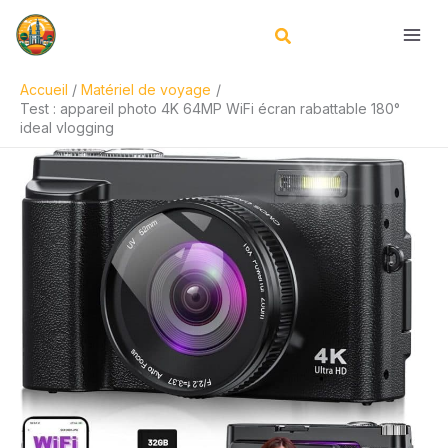
Aller
R
au
e
contenu
c
Accueil
Matériel de voyage
h
Test : appareil photo 4K 64MP WiFi écran rabattable 180°
e
ideal vlogging
r
c
h
e
r