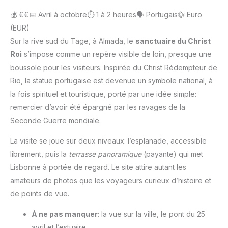
💰 €€
📅 Avril à octobre
⏱️ 1 à 2 heures
🗣️ Portugais
💱 Euro
(EUR)
Sur la rive sud du Tage, à Almada, le
sanctuaire du Christ
Roi
s’impose comme un repère visible de loin, presque une
boussole pour les visiteurs. Inspirée du Christ Rédempteur de
Rio, la statue portugaise est devenue un symbole national, à
la fois spirituel et touristique, porté par une idée simple:
remercier d’avoir été épargné par les ravages de la
Seconde Guerre mondiale.
La visite se joue sur deux niveaux: l’esplanade, accessible
librement, puis la
terrasse panoramique
(payante) qui met
Lisbonne à portée de regard. Le site attire autant les
amateurs de photos que les voyageurs curieux d’histoire et
de points de vue.
À ne pas manquer
: la vue sur la ville, le pont du 25
avril et l’estuaire.