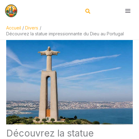
Aller
R
au
e
contenu
c
Accueil
Divers
h
Découvrez la statue impressionnante du Dieu au Portugal
e
r
c
h
e
r
Découvrez la statue