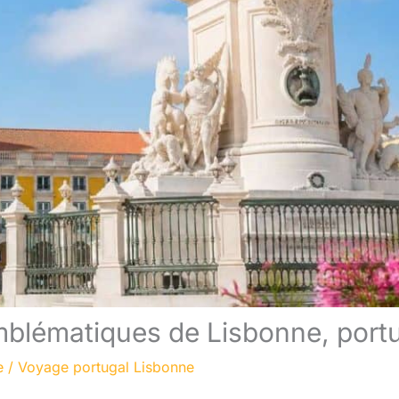
mblématiques de Lisbonne, port
e
/
Voyage portugal Lisbonne