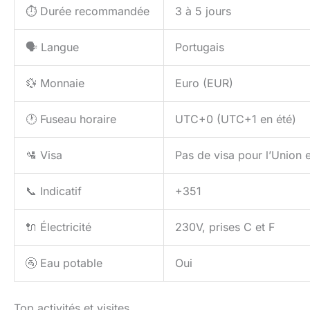
⏱️ Durée recommandée
3 à 5 jours
🗣️ Langue
Portugais
💱 Monnaie
Euro (EUR)
🕐 Fuseau horaire
UTC+0 (UTC+1 en été)
🛂 Visa
Pas de visa pour l’Union 
📞 Indicatif
+351
🔌 Électricité
230V, prises C et F
🚰 Eau potable
Oui
Top activités et visites