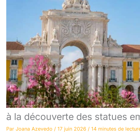
à la découverte des statues e
Par
Joana Azevedo
/
17 juin 2026
/
14 minutes de lectur