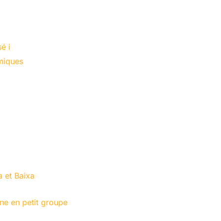
é i
amiques
a et Baixa