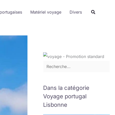
R
portugaises
Matériel voyage
e
Divers
c
h
e
r
c
h
e
r
Dans la catégorie
Voyage portugal
Lisbonne